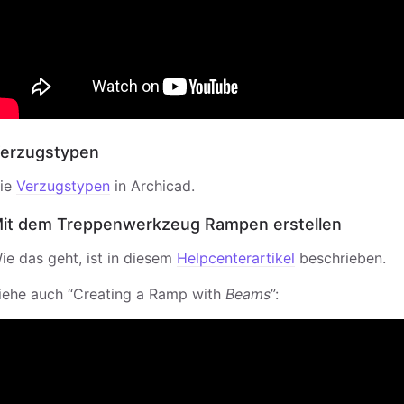
erzugstypen
ie
Verzugstypen
in Archicad.
it dem Treppenwerkzeug Rampen erstellen
ie das geht, ist in diesem
Helpcenterartikel
beschrieben.
iehe auch “Creating a Ramp with
Beams
”: