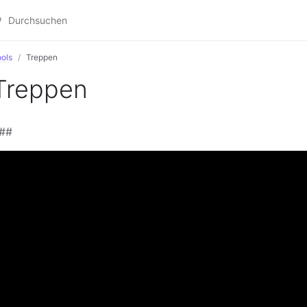
ols
Treppen
Treppen
##