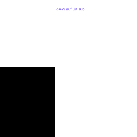
R·A·W auf GitHub