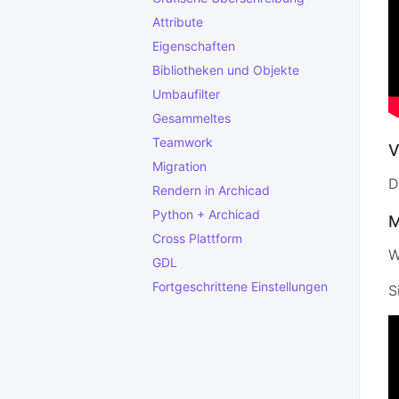
Attribute
Eigenschaften
Bibliotheken und Objekte
Umbaufilter
Gesammeltes
Teamwork
V
Migration
D
Rendern in Archicad
Python + Archicad
M
Cross Plattform
W
GDL
Fortgeschrittene Einstellungen
S