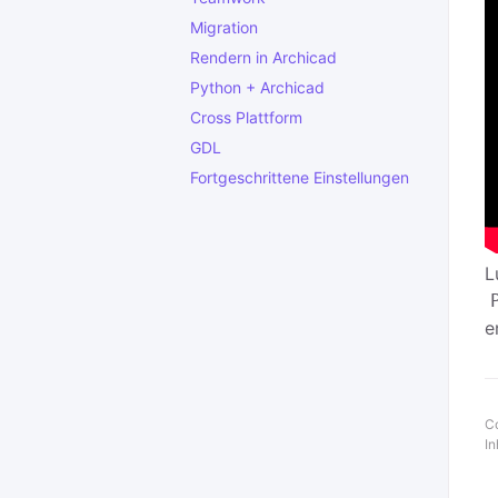
Migration
Rendern in Archicad
Python + Archicad
Cross Plattform
GDL
Fortgeschrittene Einstellungen
L
e
Co
In