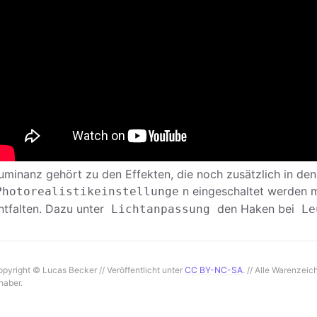
uminanz gehört zu den Effekten, die noch zusätzlich in den
n eingeschaltet werden 
Photorealistikeinstellunge
ntfalten. Dazu unter
den Haken bei
Lichtanpassung
Le
pyright © Lucas Becker // Veröffentlicht unter
CC BY-NC-SA
. // Alle Warenzeic
haber.