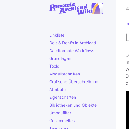
C
Linkliste
Do's & Dont's in Archicad
Dateiformate Workflows
D
Grundlagen
I
Tools
w
Modelltechniken
D
Grafische Überschreibung
d
Attribute
Eigenschaften
Bibliotheken und Objekte
Umbaufilter
Gesammeltes
Teamwork